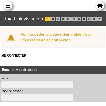
data.biolovision.net
fr
de
it
en
es
nl
eu
ca
pl
rs
lv
Pour accéder à la page demandée il est
nécessaire de se connecter.
ME CONNECTER
Email et mot de passe
email :
mot de passe :