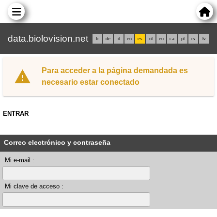
data.biolovision.net
fr
de
it
en
es
nl
eu
ca
pl
rs
lv
Para acceder a la página demandada es
necesario estar conectado
ENTRAR
Correo electrónico y contraseña
Mi e-mail :
Mi clave de acceso :