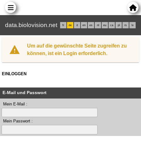
data.biolovision.net
fr
de
it
en
es
nl
eu
ca
pl
rs
lv
Um auf die gewünschte Seite zugreifen zu
können, ist ein Login erforderlich.
EINLOGGEN
E-Mail und Passwort
Mein E-Mail :
Mein Passwort :