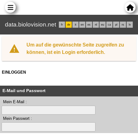
data.biolovision.net
fr
de
it
en
es
nl
eu
ca
pl
rs
lv
Um auf die gewünschte Seite zugreifen zu
können, ist ein Login erforderlich.
EINLOGGEN
E-Mail und Passwort
Mein E-Mail :
Mein Passwort :