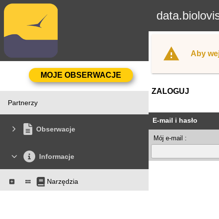
data.biolovi
Aby wej
ZALOGUJ
Partnerzy
E-mail i hasło
Obserwacje
Mój e-mail :
Informacje
Narzędzia