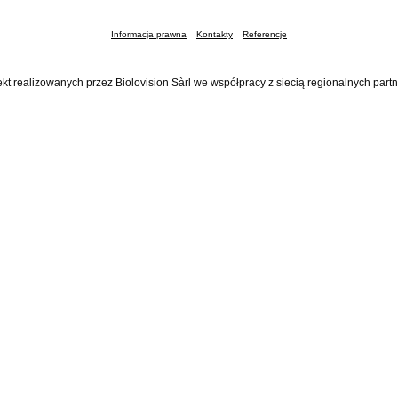
Informacja prawna
Kontakty
Referencje
ekt realizowanych przez Biolovision Sàrl we współpracy z siecią regionalnych part