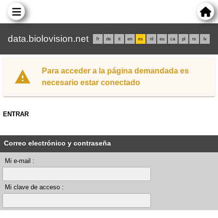
data.biolovision.net
fr
de
it
en
es
nl
eu
ca
pl
rs
lv
Para acceder a la página demandada es
necesario estar conectado
ENTRAR
Correo electrónico y contraseña
Mi e-mail :
Mi clave de acceso :