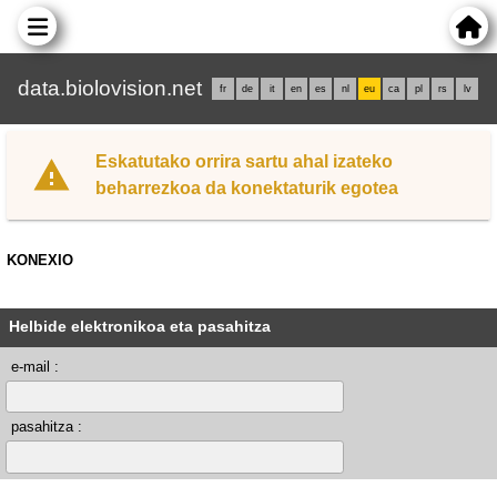
data.biolovision.net
fr
de
it
en
es
nl
eu
ca
pl
rs
lv
Eskatutako orrira sartu ahal izateko
beharrezkoa da konektaturik egotea
KONEXIO
Helbide elektronikoa eta pasahitza
e-mail :
pasahitza :