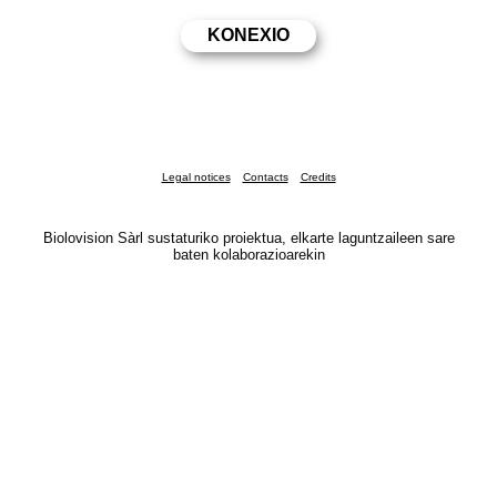
Legal notices
Contacts
Credits
Biolovision Sàrl sustaturiko proiektua, elkarte laguntzaileen sare
baten kolaborazioarekin