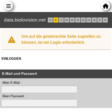
data.biolovision.net
fr
de
it
en
es
nl
eu
ca
pl
rs
lv
Um auf die gewünschte Seite zugreifen zu
können, ist ein Login erforderlich.
EINLOGGEN
E-Mail und Passwort
Mein E-Mail :
Mein Passwort :