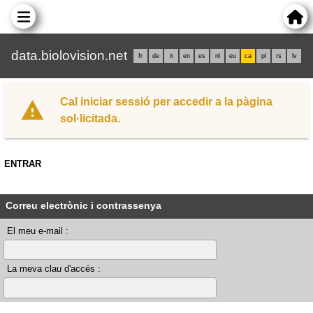
data.biolovision.net
fr
de
it
en
es
nl
eu
ca
pl
rs
lv
Cal iniciar sessió per accedir a la pàgina
sol·licitada.
ENTRAR
Correu electrònic i contrassenya
El meu e-mail :
La meva clau d'accés :