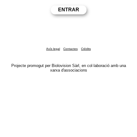
Avís legal
Contactes
Crèdits
Projecte promogut per Biolovision Sàrl, en col·laboració amb una
xarxa d'associacions