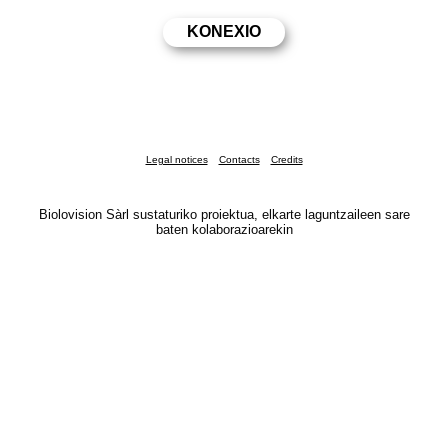
Legal notices
Contacts
Credits
Biolovision Sàrl sustaturiko proiektua, elkarte laguntzaileen sare
baten kolaborazioarekin