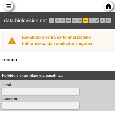
data.biolovision.net
fr
de
it
en
es
nl
eu
ca
pl
rs
lv
Eskatutako orrira sartu ahal izateko
beharrezkoa da konektaturik egotea
KONEXIO
Helbide elektronikoa eta pasahitza
e-mail :
pasahitza :