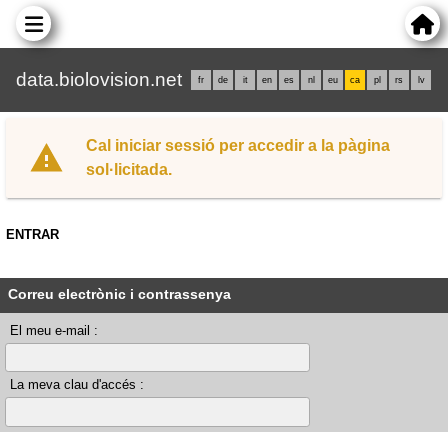
data.biolovision.net
fr
de
it
en
es
nl
eu
ca
pl
rs
lv
Cal iniciar sessió per accedir a la pàgina
sol·licitada.
ENTRAR
Correu electrònic i contrassenya
El meu e-mail :
La meva clau d'accés :