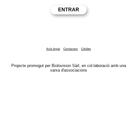
Avís legal
Contactes
Crèdits
Projecte promogut per Biolovision Sàrl, en col·laboració amb una
xarxa d'associacions