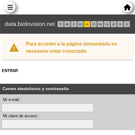
data.biolovision.net
fr
de
it
en
es
nl
eu
ca
pl
rs
lv
Para acceder a la página demandada es
necesario estar conectado
ENTRAR
Correo electrónico y contraseña
Mi e-mail :
Mi clave de acceso :