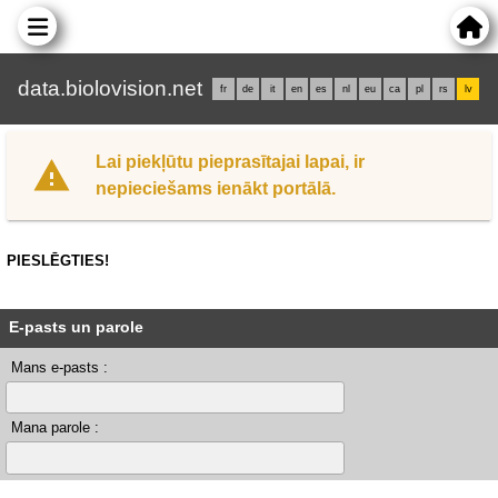
data.biolovision.net
fr
de
it
en
es
nl
eu
ca
pl
rs
lv
Lai piekļūtu pieprasītajai lapai, ir
nepieciešams ienākt portālā.
PIESLĒGTIES!
E-pasts un parole
Mans e-pasts :
Mana parole :