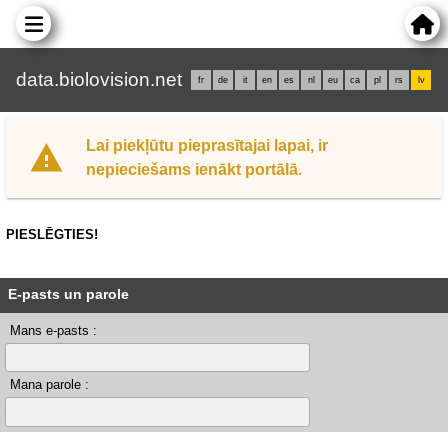
data.biolovision.net
fr
de
it
en
es
nl
eu
ca
pl
rs
lv
Lai piekļūtu pieprasītajai lapai, ir
nepieciešams ienākt portālā.
PIESLĒGTIES!
E-pasts un parole
Mans e-pasts :
Mana parole :