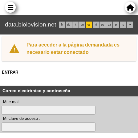
data.biolovision.net
fr
de
it
en
es
nl
eu
ca
pl
rs
lv
Para acceder a la página demandada es
necesario estar conectado
ENTRAR
Correo electrónico y contraseña
Mi e-mail :
Mi clave de acceso :