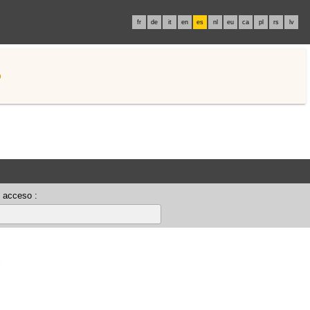
fr
de
it
en
es
nl
eu
ca
pl
rs
lv
o
 acceso :