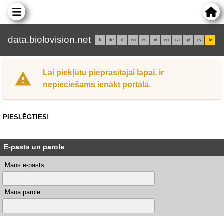
data.biolovision.net
fr
de
it
en
es
nl
eu
ca
pl
rs
lv
Lai piekļūtu pieprasītajai lapai, ir
nepieciešams ienākt portālā.
PIESLĒGTIES!
E-pasts un parole
Mans e-pasts :
Mana parole :