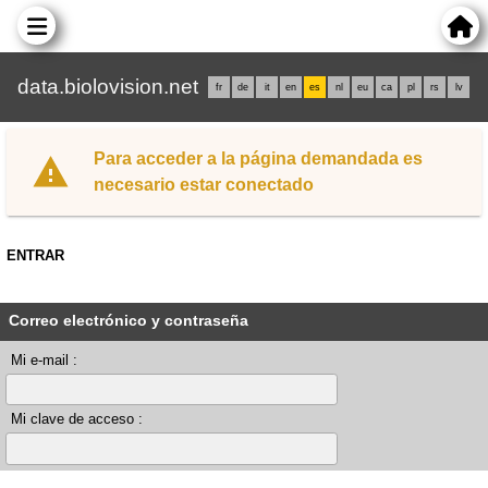
data.biolovision.net
fr
de
it
en
es
nl
eu
ca
pl
rs
lv
Para acceder a la página demandada es
necesario estar conectado
ENTRAR
Correo electrónico y contraseña
Mi e-mail :
Mi clave de acceso :