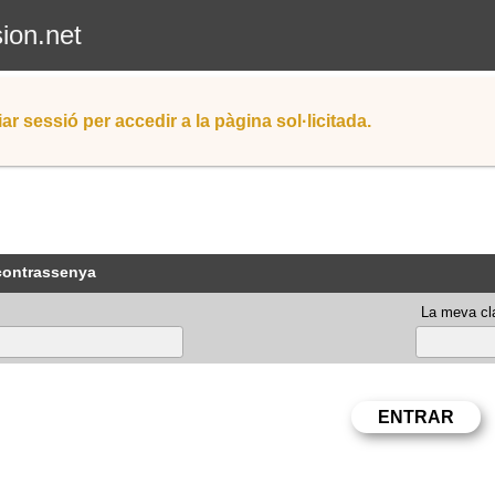
sion.net
iar sessió per accedir a la pàgina sol·licitada.
 contrassenya
La meva cla