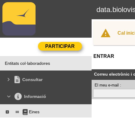
data.biolovi
Cal inic
ENTRAR
Entitats col·laboradores
Correu electrònic i
Consultar
El meu e-mail :
Informació
Eines