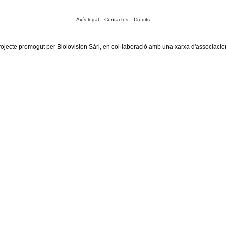
Avís legal
Contactes
Crèdits
rojecte promogut per Biolovision Sàrl, en col·laboració amb una xarxa d'associacio