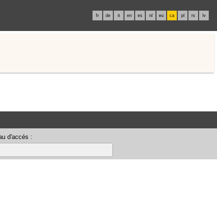
fr
de
it
en
es
nl
eu
ca
pl
rs
lv
u d'accés :