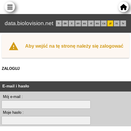
data.biolovision.net
fr
de
it
en
es
nl
eu
ca
pl
rs
lv
Aby wejść na tę stronę należy się zalogować
ZALOGUJ
E-mail i hasło
Mój e-mail :
Moje hasło :