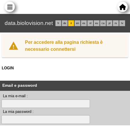
data.biolovision.net
fr
de
it
en
es
nl
eu
ca
pl
rs
lv
Per accedere alla pagina richiesta è
necessario connettersi
LOGIN
Email e password
La mia e-mail :
La mia password :