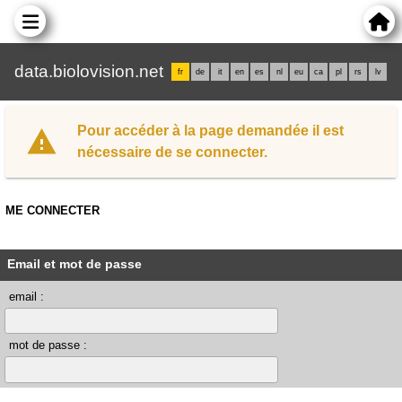
data.biolovision.net
fr
de
it
en
es
nl
eu
ca
pl
rs
lv
Pour accéder à la page demandée il est
nécessaire de se connecter.
ME CONNECTER
Email et mot de passe
email :
mot de passe :