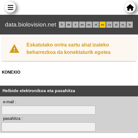
data.biolovision.net
fr
de
it
en
es
nl
eu
ca
pl
rs
lv
Eskatutako orrira sartu ahal izateko
beharrezkoa da konektaturik egotea
KONEXIO
Helbide elektronikoa eta pasahitza
e-mail :
pasahitza :