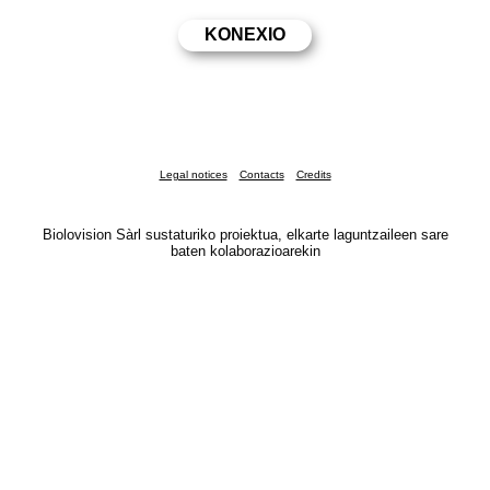
Legal notices
Contacts
Credits
Biolovision Sàrl sustaturiko proiektua, elkarte laguntzaileen sare
baten kolaborazioarekin