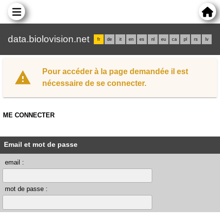
data.biolovision.net
fr
de
it
en
es
nl
eu
ca
pl
rs
lv
Pour accéder à la page demandée il est
nécessaire de se connecter.
ME CONNECTER
Email et mot de passe
email :
mot de passe :