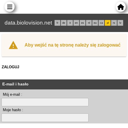
data.biolovision.net
fr
de
it
en
es
nl
eu
ca
pl
rs
lv
Aby wejść na tę stronę należy się zalogować
ZALOGUJ
E-mail i hasło
Mój e-mail :
Moje hasło :