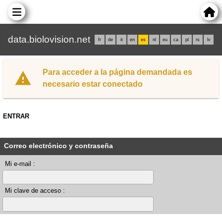
data.biolovision.net
fr
de
it
en
es
nl
eu
ca
pl
rs
lv
Para acceder a la página demandada es
necesario estar conectado
ENTRAR
Correo electrónico y contraseña
Mi e-mail :
Mi clave de acceso :