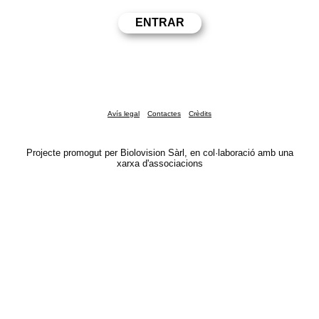
Avís legal
Contactes
Crèdits
Projecte promogut per Biolovision Sàrl, en col·laboració amb una
xarxa d'associacions