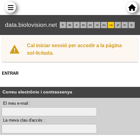
data.biolovision.net
fr
de
it
en
es
nl
eu
ca
pl
rs
lv
Cal iniciar sessió per accedir a la pàgina
sol·licitada.
ENTRAR
Correu electrònic i contrassenya
El meu e-mail :
La meva clau d'accés :