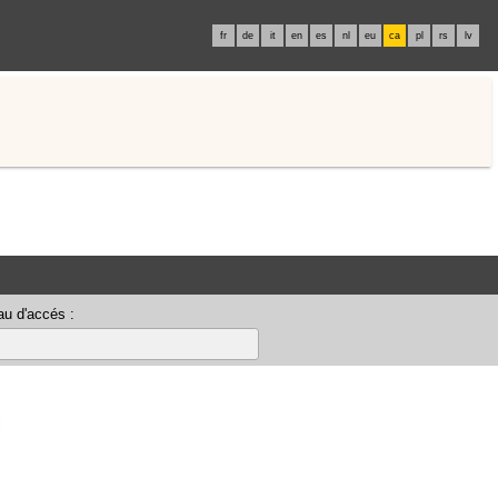
fr
de
it
en
es
nl
eu
ca
pl
rs
lv
u d'accés :