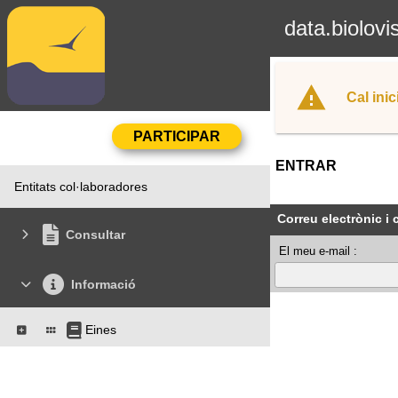
data.biolovi
Cal inic
ENTRAR
Entitats col·laboradores
Correu electrònic i
Consultar
El meu e-mail :
Informació
Eines