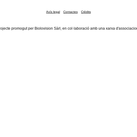
Avís legal
Contactes
Crèdits
rojecte promogut per Biolovision Sàrl, en col·laboració amb una xarxa d'associacio