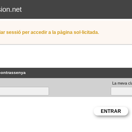
sion.net
iar sessió per accedir a la pàgina sol·licitada.
 contrassenya
La meva cla