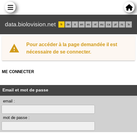
data.biolovision.net
fr
de
it
en
es
nl
eu
ca
pl
rs
lv
Pour accéder à la page demandée il est
nécessaire de se connecter.
ME CONNECTER
Email et mot de passe
email :
mot de passe :