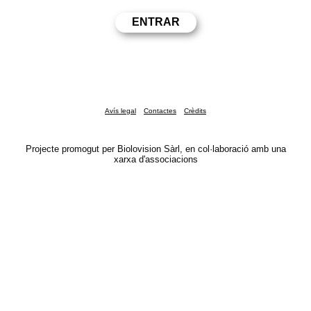
Avís legal
Contactes
Crèdits
Projecte promogut per Biolovision Sàrl, en col·laboració amb una
xarxa d'associacions