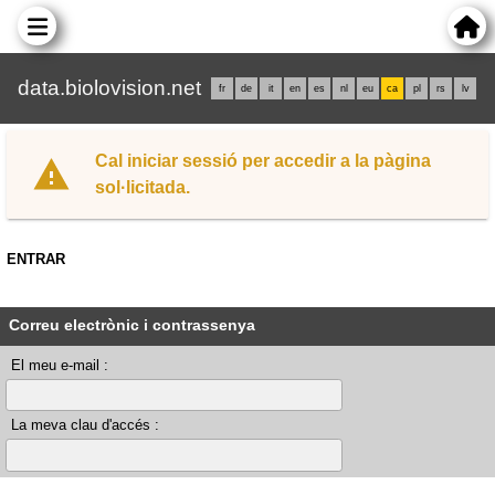
data.biolovision.net
fr
de
it
en
es
nl
eu
ca
pl
rs
lv
Cal iniciar sessió per accedir a la pàgina
sol·licitada.
ENTRAR
Correu electrònic i contrassenya
El meu e-mail :
La meva clau d'accés :