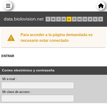
data.biolovision.net
fr
de
it
en
es
nl
eu
ca
pl
rs
lv
Para acceder a la página demandada es
necesario estar conectado
ENTRAR
Correo electrónico y contraseña
Mi e-mail :
Mi clave de acceso :