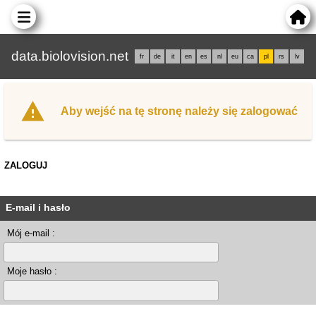
data.biolovision.net
fr
de
it
en
es
nl
eu
ca
pl
rs
lv
Aby wejść na tę stronę należy się zalogować
ZALOGUJ
E-mail i hasło
Mój e-mail :
Moje hasło :