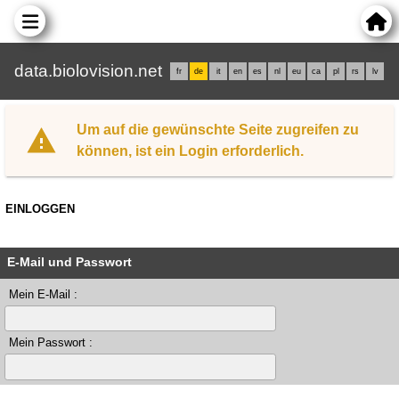
data.biolovision.net
fr
de
it
en
es
nl
eu
ca
pl
rs
lv
Um auf die gewünschte Seite zugreifen zu
können, ist ein Login erforderlich.
EINLOGGEN
E-Mail und Passwort
Mein E-Mail :
Mein Passwort :