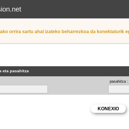
sion.net
ako orrira sartu ahal izateko beharrezkoa da konektaturik 
a eta pasahitza
pasahitza :