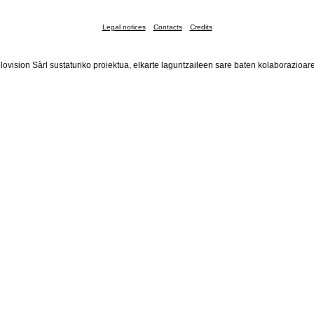
Legal notices
Contacts
Credits
lovision Sàrl sustaturiko proiektua, elkarte laguntzaileen sare baten kolaborazioar