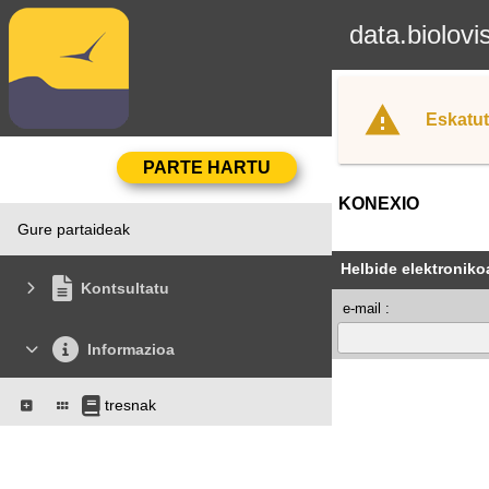
data.biolovi
Eskatut
KONEXIO
Gure partaideak
Helbide elektroniko
Kontsultatu
e-mail :
Informazioa
tresnak