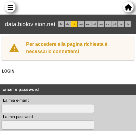
data.biolovision.net
fr
de
it
en
es
nl
eu
ca
pl
rs
lv
Per accedere alla pagina richiesta è
necessario connettersi
LOGIN
Email e password
La mia e-mail :
La mia password :