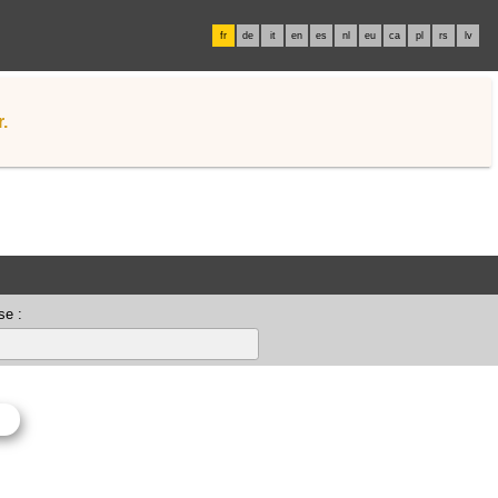
fr
de
it
en
es
nl
eu
ca
pl
rs
lv
.
se :