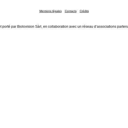
Mentions légales
Contacts
Crédits
t porté par Biolovision Sàrl, en collaboration avec un réseau d’associations parten