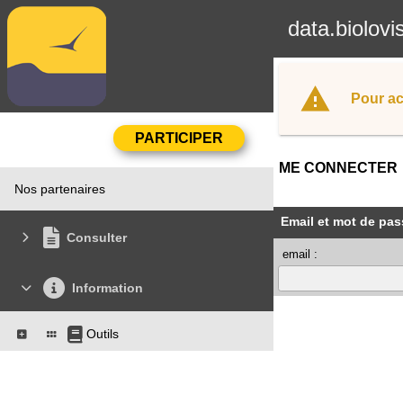
data.biolovi
Pour ac
ME CONNECTER
Nos partenaires
Email et mot de pas
Consulter
email :
Information
Outils