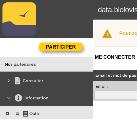
data.biolovi
Pour ac
ME CONNECTER
Nos partenaires
Email et mot de pas
Consulter
email :
Information
Outils