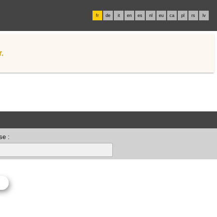
fr
de
it
en
es
nl
eu
ca
pl
rs
lv
.
se :