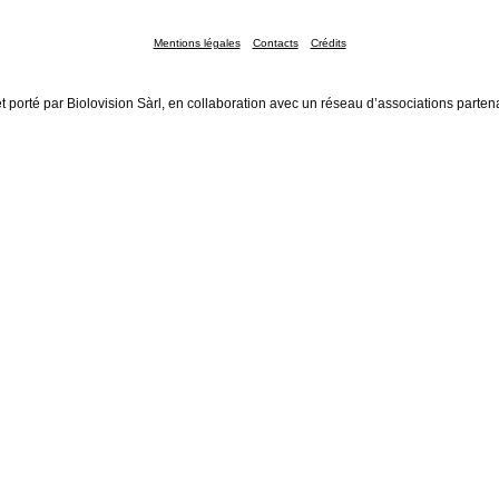
Mentions légales
Contacts
Crédits
t porté par Biolovision Sàrl, en collaboration avec un réseau d’associations parten