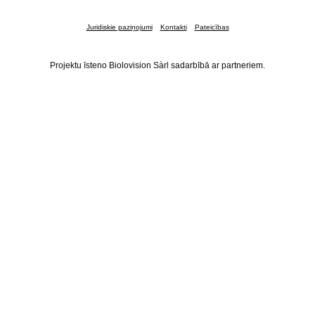
Juridiskie paziņojumi
Kontakti
Pateicības
Projektu īsteno Biolovision Sàrl sadarbībā ar partneriem.