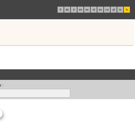
fr
de
it
en
es
nl
eu
ca
pl
rs
lv
 :