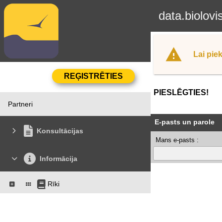
data.biolovi
Lai piek
PIESLĒGTIES!
Partneri
E-pasts un parole
Konsultācijas
Mans e-pasts :
Informācija
Rīki