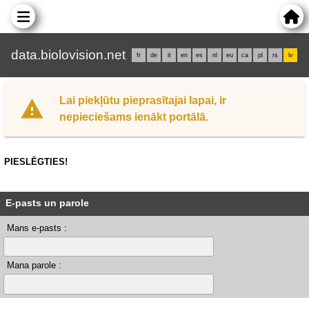
data.biolovision.net
fr
de
it
en
es
nl
eu
ca
pl
rs
lv
Lai piekļūtu pieprasītajai lapai, ir
nepieciešams ienākt portālā.
PIESLĒGTIES!
E-pasts un parole
Mans e-pasts :
Mana parole :