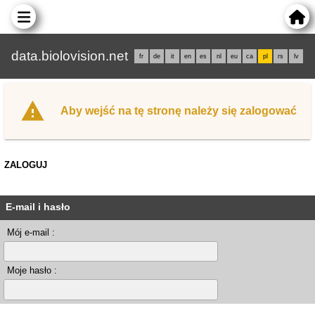
data.biolovision.net
fr
de
it
en
es
nl
eu
ca
pl
rs
lv
Aby wejść na tę stronę należy się zalogować
ZALOGUJ
E-mail i hasło
Mój e-mail :
Moje hasło :