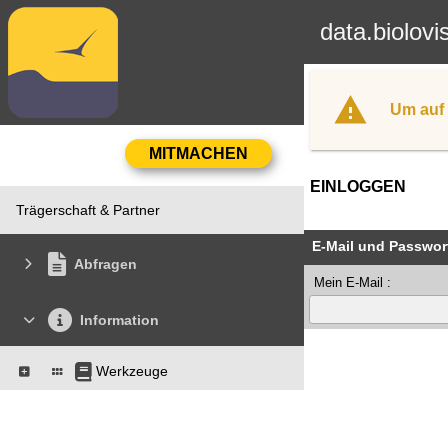
data.biolovi
Um auf 
EINLOGGEN
Trägerschaft & Partner
E-Mail und Passwor
Abfragen
Mein E-Mail :
Information
Werkzeuge