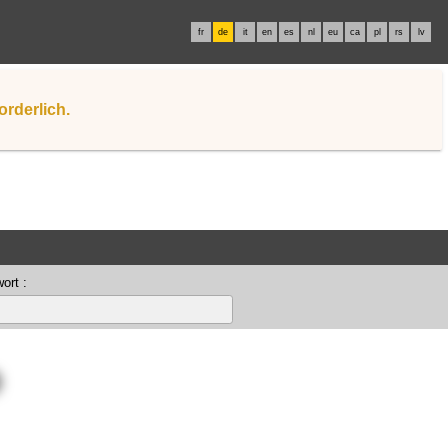
fr
de
it
en
es
nl
eu
ca
pl
rs
lv
orderlich.
ort :