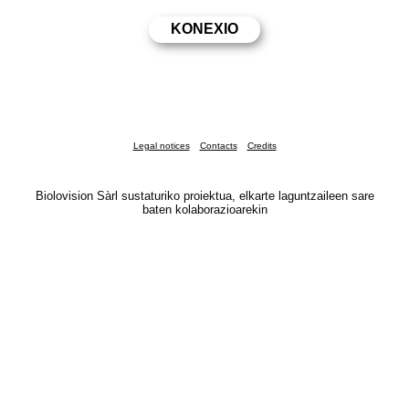
Legal notices
Contacts
Credits
Biolovision Sàrl sustaturiko proiektua, elkarte laguntzaileen sare
baten kolaborazioarekin