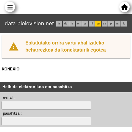
data.biolovision.net
fr
de
it
en
es
nl
eu
ca
pl
rs
lv
Eskatutako orrira sartu ahal izateko
beharrezkoa da konektaturik egotea
KONEXIO
Helbide elektronikoa eta pasahitza
e-mail :
pasahitza :