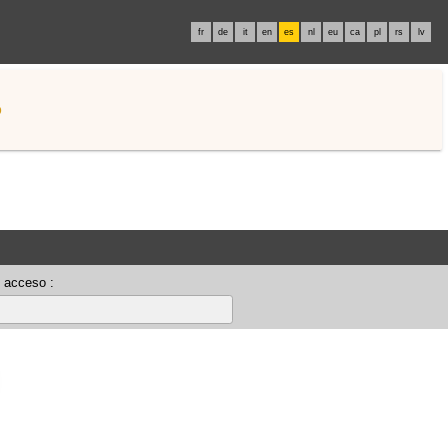
fr
de
it
en
es
nl
eu
ca
pl
rs
lv
o
 acceso :