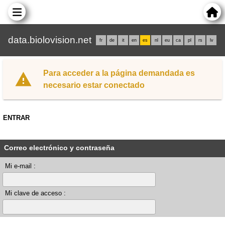
data.biolovision.net
fr
de
it
en
es
nl
eu
ca
pl
rs
lv
Para acceder a la página demandada es
necesario estar conectado
ENTRAR
Correo electrónico y contraseña
Mi e-mail :
Mi clave de acceso :