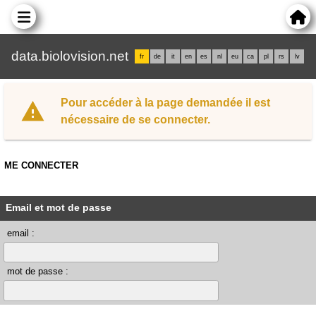
data.biolovision.net
fr
de
it
en
es
nl
eu
ca
pl
rs
lv
Pour accéder à la page demandée il est
nécessaire de se connecter.
ME CONNECTER
Email et mot de passe
email :
mot de passe :