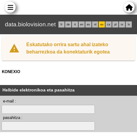
data.biolovision.net
fr
de
it
en
es
nl
eu
ca
pl
rs
lv
Eskatutako orrira sartu ahal izateko
beharrezkoa da konektaturik egotea
KONEXIO
Helbide elektronikoa eta pasahitza
e-mail :
pasahitza :