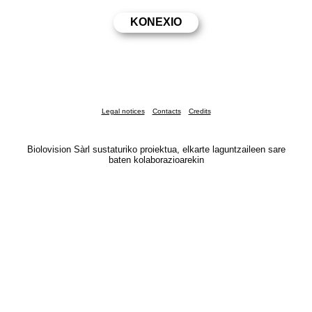
Legal notices
Contacts
Credits
Biolovision Sàrl sustaturiko proiektua, elkarte laguntzaileen sare
baten kolaborazioarekin