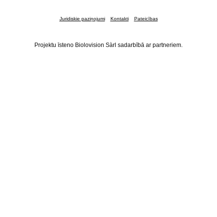
Juridiskie paziņojumi
Kontakti
Pateicības
Projektu īsteno Biolovision Sàrl sadarbībā ar partneriem.