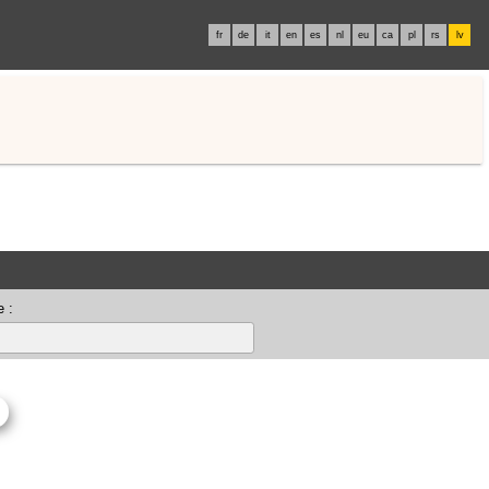
fr
de
it
en
es
nl
eu
ca
pl
rs
lv
 :