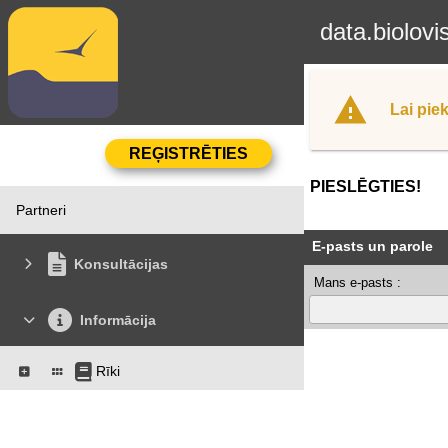
data.biolovi
Lai piek
PIESLĒGTIES!
Partneri
E-pasts un parole
Konsultācijas
Mans e-pasts :
Informācija
Rīki