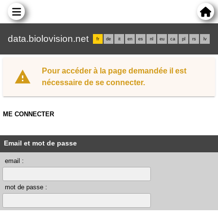
data.biolovision.net
fr
de
it
en
es
nl
eu
ca
pl
rs
lv
Pour accéder à la page demandée il est
nécessaire de se connecter.
ME CONNECTER
Email et mot de passe
email :
mot de passe :