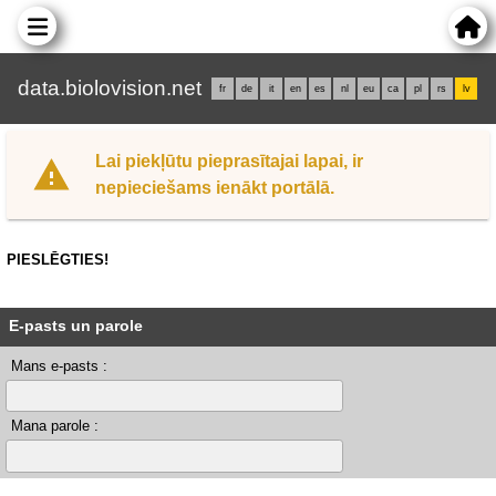
data.biolovision.net
fr
de
it
en
es
nl
eu
ca
pl
rs
lv
Lai piekļūtu pieprasītajai lapai, ir
nepieciešams ienākt portālā.
PIESLĒGTIES!
E-pasts un parole
Mans e-pasts :
Mana parole :