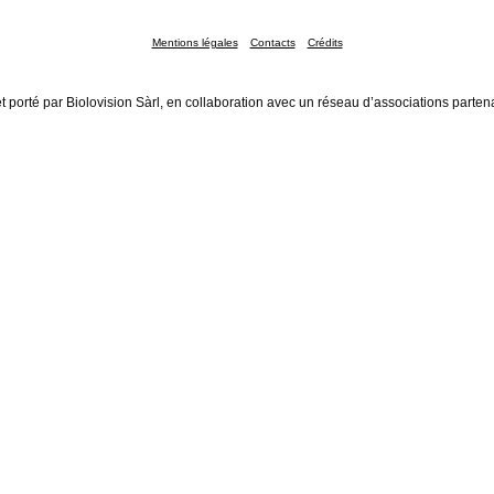
Mentions légales
Contacts
Crédits
t porté par Biolovision Sàrl, en collaboration avec un réseau d’associations parten