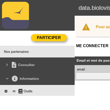
data.biolovi
Pour ac
ME CONNECTER
Nos partenaires
Email et mot de pas
Consulter
email :
Information
Outils