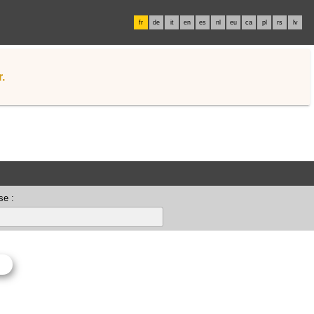
fr
de
it
en
es
nl
eu
ca
pl
rs
lv
.
se :